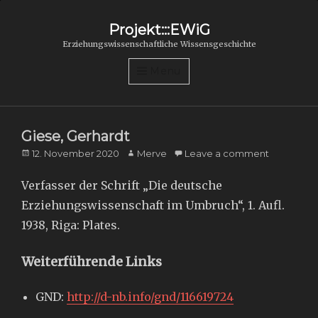
Projekt:::EWiG
Erziehungswissenschaftliche Wissensgeschichte
Menu
Giese, Gerhardt
Posted
Author
12. November 2020
Merve
Leave a comment
on
Verfasser der Schrift „Die deutsche
Erziehungswissenschaft im Umbruch“, 1. Aufl.
1938, Riga: Plates.
Weiterführende Links
GND:
http://d-nb.info/gnd/116619724