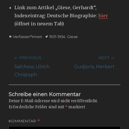
Link zum Artikel „Giese, Gerhardt“,
Indexeintrag: Deutsche Biographie:
hier
(öffnet in neuem Tab)
Categories
Tags
Verfasser*innen
1931-1954
,
Giese
Beitragsnavigation
← PREVIOUS
NEXT →
Previous
Next
Salchow, Ulrich
Gudjons, Herbert
post:
post:
Christoph
Schreibe einen Kommentar
Deine E-Mail-Adresse wird nicht veröffentlicht.
Erforderliche Felder sind mit
*
markiert
KOMMENTAR
*