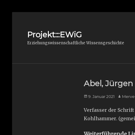
Projekt:::EWiG
Erziehungswissenschaftliche Wissensgeschichte
Abel, Jürgen
Posted
Author
9. Januar 2021
Merve
on
Verfasser der Schrift
Kohlhammer. (geme
Weiterführende Li