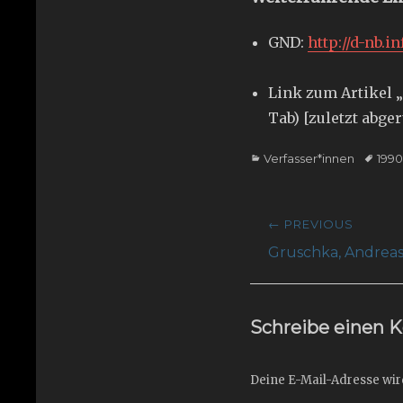
GND:
http://d-nb.i
Link zum Artikel „
Tab) [zuletzt abge
Categories
Tags
Verfasser*innen
199
Beitragsnavig
← PREVIOUS
Previous
Gruschka, Andrea
post:
Schreibe einen
Deine E-Mail-Adresse wird