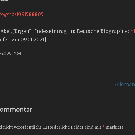
nfo/gnd/1091588805
Abel, Jürgen“ , Indexeintrag, in: Deutsche Biographie:
h
rufen am 09.01.2021]
0-2000
,
Abel
ation
Next
s
Allemann
post:
 Kommentar
 nicht veröffentlicht.
Erforderliche Felder sind mit
*
markiert