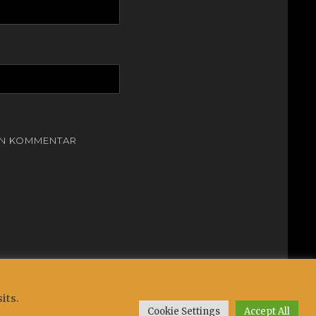
EN KOMMENTAR
Clean Education by
Catch Themes
its.
Cookie Settings
Accept All