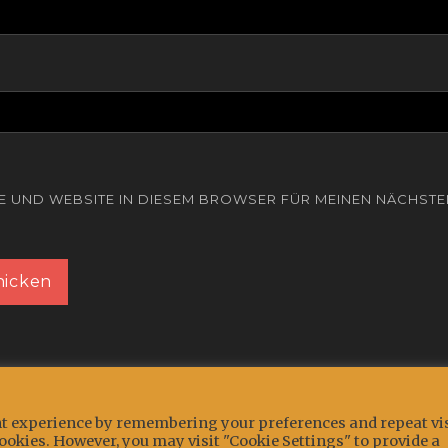
SE UND WEBSITE IN DIESEM BROWSER FÜR MEINEN NÄCHST
ant experience by remembering your preferences and repeat vis
 cookies. However, you may visit "Cookie Settings" to provide a