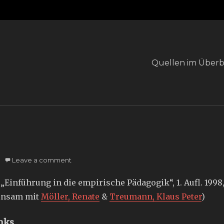
Primary
Quellen im Überb
menu
Leave a comment
 „Einführung in die empirische Pädagogik“, 1. Aufl. 1998,
insam mit
Möller, Renate
&
Treumann, Klaus Peter
)
nks