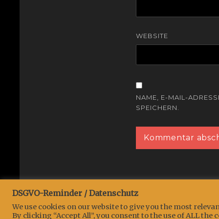
WEBSITE
NAME, E-MAIL-ADRES
SPEICHERN.
DSGVO-Reminder / Datenschutz
Copyright © 2026
Projekt:::EWiG
. All Rights Reserved.
We use cookies on our website to give you the most relev
By clicking “Accept All”, you consent to the use of ALL the