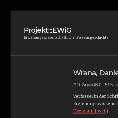
Projekt:::EWiG
Erziehungswissenschaftliche Wissensgeschichte
Wrana, Danie
Posted
Author
18. Januar 2021
Merv
on
Verfasserin der Schr
Erziehungswissenscha
Hermann-Josef
)