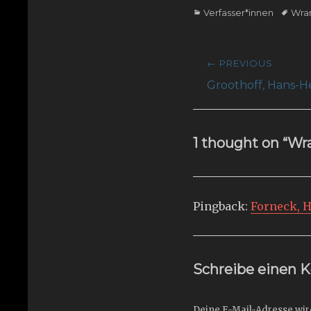
Categories
Tags
Verfasser*innen
Wra
Beitragsnavig
← PREVIOUS
Previous
Groothoff, Hans-
post:
1 thought on “Wra
Pingback:
Forneck, H
Schreibe einen
Deine E-Mail-Adresse wird