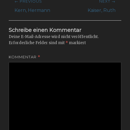
← PREVIOUS
NEXT →
Previous
Next
Kern, Hermann
Kaiser, Ruth
post:
post:
Schreibe einen Kommentar
Deine E-Mail-Adresse wird nicht veröffentlicht.
Erforderliche Felder sind mit
*
markiert
KOMMENTAR
*