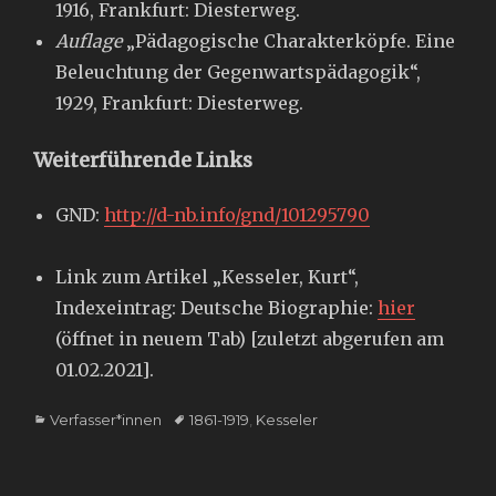
1916, Frankfurt: Diesterweg.
Auflage
„Pädagogische Charakterköpfe. Eine
Beleuchtung der Gegenwartspädagogik“,
1929, Frankfurt: Diesterweg.
Weiterführende Links
GND:
http://d-nb.info/gnd/101295790
Link zum Artikel „Kesseler, Kurt“,
Indexeintrag: Deutsche Biographie:
hier
(öffnet in neuem Tab) [zuletzt abgerufen am
01.02.2021].
Categories
Tags
Verfasser*innen
1861-1919
,
Kesseler
Beitragsnavigation