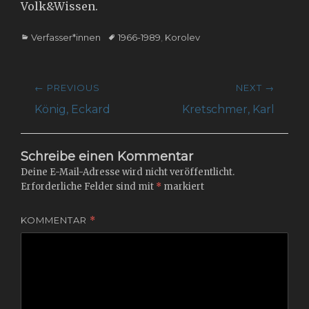
Volk&Wissen.
Categories
Tags
Verfasser*innen
1966-1989
,
Korolev
Beitragsnavigation
← PREVIOUS
NEXT →
Previous
Next
König, Eckard
Kretschmer, Karl
post:
post:
Schreibe einen Kommentar
Deine E-Mail-Adresse wird nicht veröffentlicht.
Erforderliche Felder sind mit
*
markiert
KOMMENTAR
*