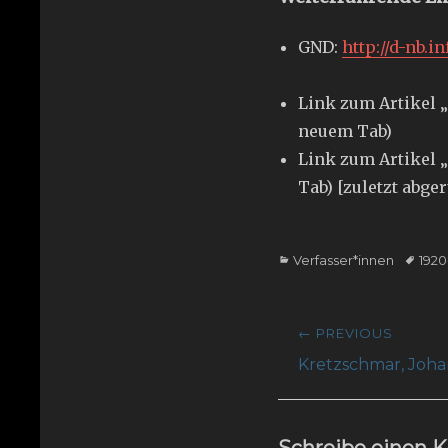
GND:
http://d-nb.i
Link zum Artikel „
neuem Tab)
Link zum Artikel „
Tab) [zuletzt abge
Categories
Tags
Verfasser*innen
1920
Beitragsnavig
← PREVIOUS
Previous
Kretzschmar, Joh
post:
Schreibe einen