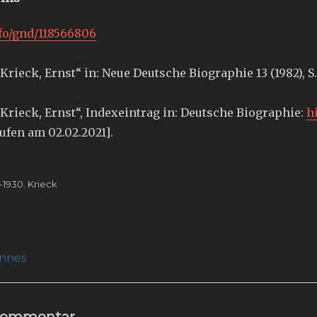
nfo/gnd/118566806
Krieck, Ernst“ in: Neue Deutsche Biographie 13 (1982), S
Krieck, Ernst“, Indexeintrag in: Deutsche Biographie:
h
rufen am 02.02.2021].
-1930
,
Krieck
ation
Next
annes
post:
 Kommentar