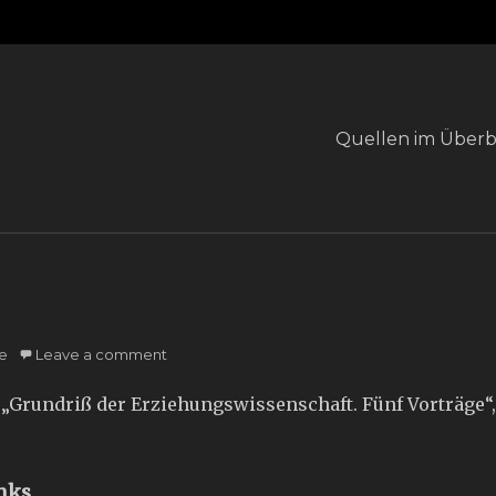
Primary
Quellen im Überb
menu
e
Leave a comment
 „Grundriß der Erziehungswissenschaft. Fünf Vorträge“, 1.
nks