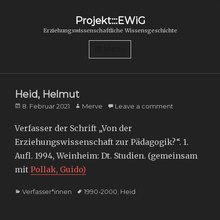
Projekt:::EWiG
Erziehungswissenschaftliche Wissensgeschichte
Menu
Heid, Helmut
Posted
Author
8. Februar 2021
Merve
Leave a comment
on
Verfasser der Schrift „Von der
Erziehungswissenschaft zur Pädagogik?“. 1.
Aufl. 1994, Weinheim: Dt. Studien. (gemeinsam
mit
Pollak, Guido)
Categories
Tags
Verfasser*innen
1990-2000
,
Heid