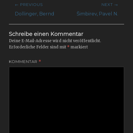
Beitragsnavigation
← PREVIOUS
NEXT →
Previous
Next
Dollinger, Bernd
Šimbirev, Pavel N.
post:
post:
Schreibe einen Kommentar
Deine E-Mail-Adresse wird nicht veröffentlicht.
Erforderliche Felder sind mit
*
markiert
KOMMENTAR
*