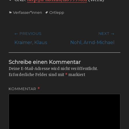
Categories
Tags
Verfasser*innen
Ortlepp
Beitragsnavigation
← PREVIOUS
NEXT →
Previous
Next
Kraimer, Klaus
Nohl, Arnd-Michael
post:
post:
Schreibe einen Kommentar
Deine E-Mail-Adresse wird nicht veröffentlicht.
Erforderliche Felder sind mit
*
markiert
KOMMENTAR
*