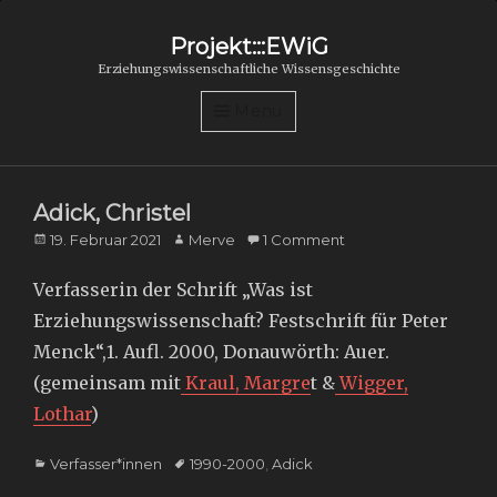
Projekt:::EWiG
Erziehungswissenschaftliche Wissensgeschichte
Menu
Adick, Christel
Posted
Author
19. Februar 2021
Merve
1 Comment
on
Verfasserin der Schrift „Was ist
Erziehungswissenschaft? Festschrift für Peter
Menck“,1. Aufl. 2000, Donauwörth: Auer.
(gemeinsam mit
Kraul, Margre
t &
Wigger,
Lothar
)
Categories
Tags
Verfasser*innen
1990-2000
,
Adick