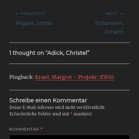
Beitragsnavigation
← PREVIOUS
NEXT →
Previous
Next
Wigger, Lothar
Schumann,
post:
post:
Johann
1 thought on “Adick, Christel”
Pingback:
Kraul, Margret – Projekt:::EWiG
Schreibe einen Kommentar
Deine E-Mail-Adresse wird nicht veröffentlicht.
Erforderliche Felder sind mit
*
markiert
KOMMENTAR
*