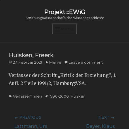
Projekt:::EWiG
Erziehungswissenschaftliche Wissensgeschichte
Menu
Huisken, Freerk
Posted
Author
27. Februar 2021
Merve
Leave a comment
on
Verfasser der Schrift „Kritik der Erziehung.“, 1.
Aufl. 2 Teile 1991/2, Hamburg:VSA.
Categories
Tags
Verfasser*innen
1990-2000
,
Huisken
Beitragsnavigation
← PREVIOUS
NEXT →
Previous
Next
Lattmann, Urs
Beyer, Klaus