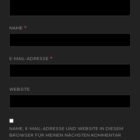
NAME
*
E-MAIL-ADRESSE
*
WEBSITE
NAME, E-MAIL-ADRESSE UND WEBSITE IN DIESEM
BROWSER FÜR MEINEN NÄCHSTEN KOMMENTAR