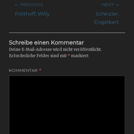
Beitragsnavigation
← PREVIOUS
NEXT →
Previous
Next
Potthoff, Willy
Schinzler,
post:
post:
Engelbert
Schreibe einen Kommentar
Deine E-Mail-Adresse wird nicht veröffentlicht.
Erforderliche Felder sind mit
*
markiert
KOMMENTAR
*