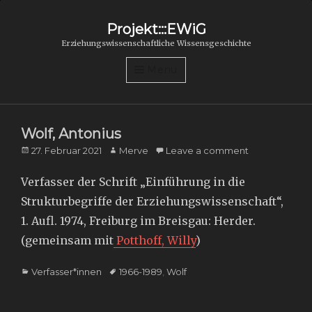
Projekt:::EWiG
Erziehungswissenschaftliche Wissensgeschichte
Menu
Wolf, Antonius
Posted
Author
27. Februar 2021
Merve
Leave a comment
on
Verfasser der Schrift „Einführung in die
Strukturbegriffe der Erziehungswissenschaft“,
1. Aufl. 1974, Freiburg im Breisgau: Herder.
(gemeinsam mit
Potthoff, Willy
)
Categories
Tags
Verfasser*innen
1966-1989
,
Wolf