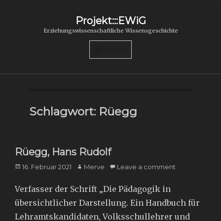
Projekt:::EWiG
Erziehungswissenschaftliche Wissensgeschichte
Menu
Schlagwort:
Rüegg
Rüegg, Hans Rudolf
Posted
Author
16. Februar 2021
Merve
Leave a comment
on
Verfasser der Schrift „Die Pädagogik in
übersichtlicher Darstellung. Ein Handbuch für
Lehramtskandidaten, Volksschullehrer und