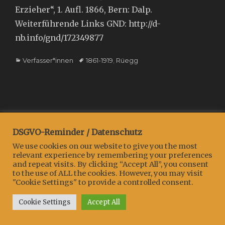
Erzieher“, 1. Aufl. 1866, Bern: Dalp.
Weiterführende Links GND: http://d-
nb.info/gnd/172349877
Categories
Tags
Verfasser*innen
1861-1919
,
Rüegg
Copyright © 2026
Projekt:::EWiG
. All Rights Reserved.
DSGVO-Reminder / Datenschutz
Clean Education by
Catch Themes
We use cookies on our website to give you the most
relevant experience by remembering your preferences
and repeat visits. By clicking “Accept All”, you consent
to the use of ALL the cookies. However, you may visit
"Cookie Settings" to provide a controlled consent.
Cookie Settings
Accept All