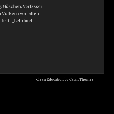
ig: Göschen. Verfasser
 Völkern von alten
 Schrift „Lehrbuch
Clean Education by
Catch Themes