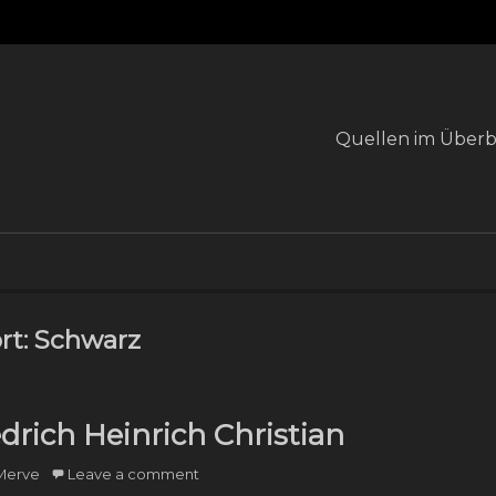
Primary
Quellen im Überb
menu
rt:
Schwarz
drich Heinrich Christian
hor
Merve
Leave a comment