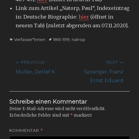
Link zum Artikel „Natorp, Paul“, Indexeintrag
in: Deutsche Biographie:
hier
(öffnet in
neuem Tab) [zuletzt abgerufen am 07.11.2020].
Categories
Tags
Verfasser*innen
1861-1919
,
natrop
Beitragsnavigation
← PREVIOUS
NEXT →
Previous
Next
Müller, Detlef K.
Spranger, Franz
post:
post:
Ernst Eduard
Schreibe einen Kommentar
Deine E-Mail-Adresse wird nicht veröffentlicht.
Erforderliche Felder sind mit
*
markiert
KOMMENTAR
*