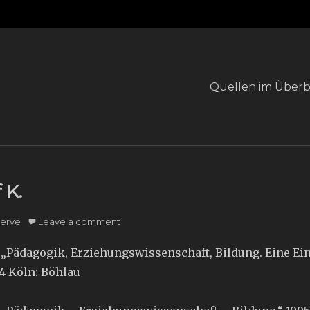
Primary
Quellen im Überb
menu
 K.
hor
erve
Leave a comment
t „Pädagogik, Erziehungswissenschaft, Bildung. Eine Ei
994 Köln: Böhlau