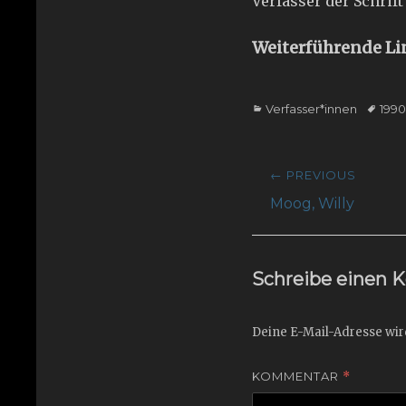
Verfasser der Schrif
Weiterführende Li
Categories
Tags
Verfasser*innen
199
Beitragsnavig
← PREVIOUS
Previous
Moog, Willy
post:
Schreibe einen
Deine E-Mail-Adresse wird
KOMMENTAR
*