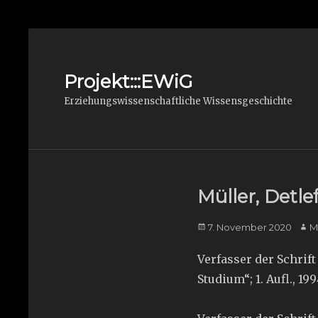
Projekt:::EWiG
Erziehungswissenschaftliche Wissensgeschichte
Müller, Detlef
Posted
Aut
7. November 2020
M
on
Verfasser der Schrif
Studium“; 1. Aufl., 1