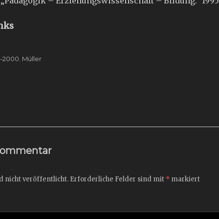
t „Pädagogik – Erziehungswissenschaft – Bildung.“ 1995
nks
0-2000
,
Müller
ation
Next
post:
 Kommentar
 nicht veröffentlicht.
Erforderliche Felder sind mit
*
markiert