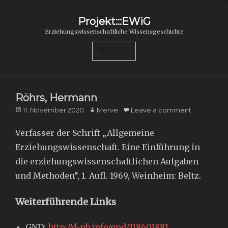
Projekt:::EWiG
Erziehungswissenschaftliche Wissensgeschichte
Menu
Röhrs, Hermann
Posted
Author
11. November 2020
Merve
Leave a comment
on
Verfasser der Schrift „Allgemeine
Erziehungswissenschaft. Eine Einführung in
die erziehungswissenschaftlichen Aufgaben
und Methoden“, 1. Aufl. 1969, Weinheim: Beltz.
Weiterführende Links
GND:
http://d-nb.info/gnd/118601881