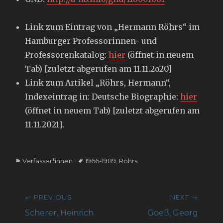
Link zum Eintrag von „Hermann Röhrs“ im
Hamburger Professorinnen- und
Professorenkatalog:
hier
(öffnet in neuem
Tab) [zuletzt abgerufen am 11.11.2o20]
Link zum Artikel „Röhrs, Hermann“,
Indexeintrag in: Deutsche Biographie:
hier
(öffnet in neuem Tab) [zuletzt abgerufen am
11.11.2021].
Categories
Tags
Verfasser*innen
1966-1989
,
Röhrs
Beitragsnavigation
← PREVIOUS
NEXT →
Previous
Next
Scherer, Heinrich
Goeß, Georg