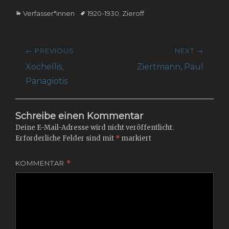
Categories
Tags
Verfasser*innen
1920-1930
,
Zieroff
Beitragsnavigation
← PREVIOUS
NEXT →
Previous
Next
Xochellis,
Ziertmann, Paul
post:
post:
Panagiotis
Schreibe einen Kommentar
Deine E-Mail-Adresse wird nicht veröffentlicht.
Erforderliche Felder sind mit
*
markiert
KOMMENTAR
*