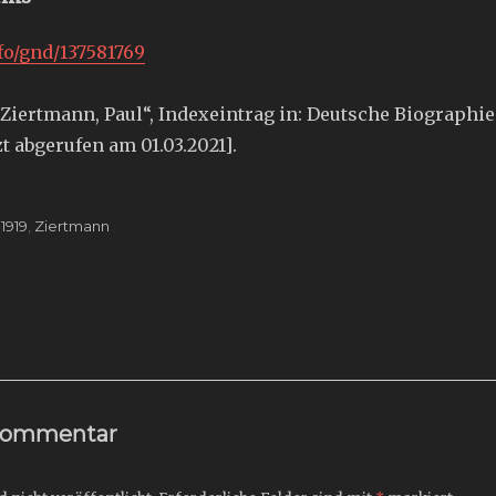
nfo/gnd/137581769
Ziertmann, Paul“, Indexeintrag in: Deutsche Biographie
t abgerufen am 01.03.2021].
-1919
,
Ziertmann
ation
Next
post:
 Kommentar