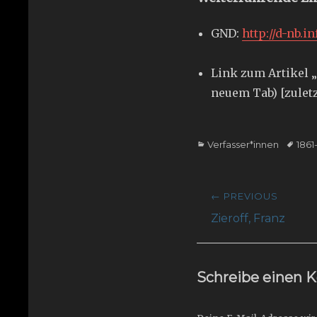
GND:
http://d-nb.i
Link zum Artikel „
neuem Tab) [zuletz
Categories
Tags
Verfasser*innen
1861
Beitragsnavig
← PREVIOUS
Previous
Zieroff, Franz
post:
Schreibe einen