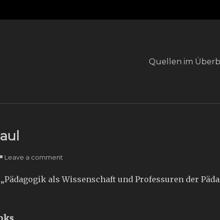
Primary
Quellen im Überb
menu
aul
Leave a comment
 „Pädagogik als Wissenschaft und Professuren der Pädagog
nks