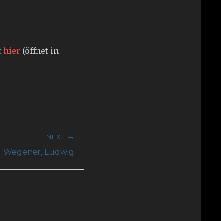
:
hier
(öffnet in
NEXT →
Wegener, Ludwig