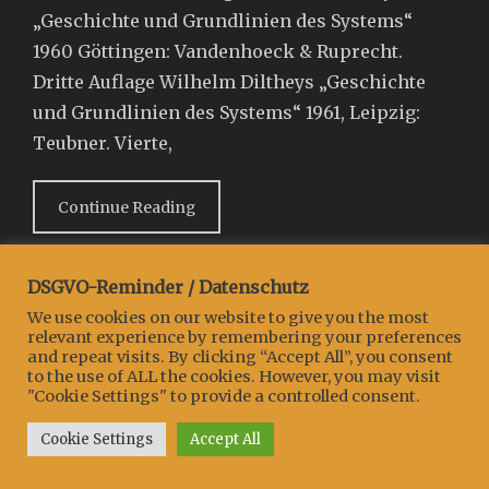
„Geschichte und Grundlinien des Systems“
1960 Göttingen: Vandenhoeck & Ruprecht.
Dritte Auflage Wilhelm Diltheys „Geschichte
und Grundlinien des Systems“ 1961, Leipzig:
Teubner. Vierte,
Continue Reading
Categories
Tags
Verfasser*innen
1931-1954
,
Dilthey
DSGVO-Reminder / Datenschutz
We use cookies on our website to give you the most
relevant experience by remembering your preferences
and repeat visits. By clicking “Accept All”, you consent
to the use of ALL the cookies. However, you may visit
"Cookie Settings" to provide a controlled consent.
Copyright © 2026
Projekt:::EWiG
. All Rights Reserved.
Clean Education by
Catch Themes
Cookie Settings
Accept All